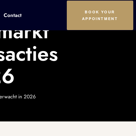
BOOK YOUR
Contact
APPOINTMENT
markt
sacties
26
verwacht in 2026