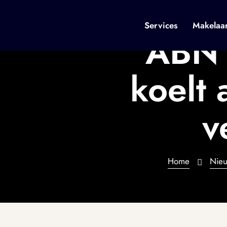
Services
Makelaa
ABN 
koelt 
v
Home
Nie