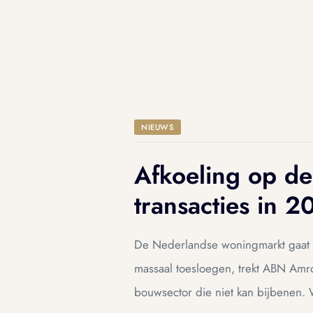
ue
ue
am
am
NIEUWS
Afkoeling op d
transacties in 
De Nederlandse woningmarkt gaat e
massaal toesloegen, trekt ABN Amro
ing
ing
bouwsector die niet kan bijbenen. 