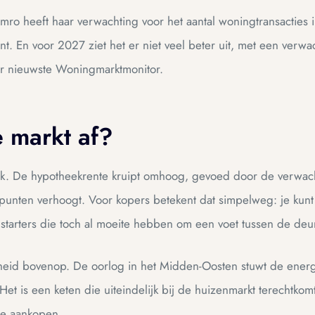
Amro heeft haar verwachting voor het aantal woningtransacties
t. En voor 2027 ziet het er niet veel beter uit, met een verw
ar nieuwste Woningmarktmonitor.
 markt af?
ijk. De hypotheekrente kruipt omhoog, gevoed door de verwac
spunten verhoogt. Voor kopers betekent dat simpelweg: je kunt
starters die toch al moeite hebben om een voet tussen de deur
eid bovenop. De oorlog in het Midden-Oosten stuwt de energie
. Het is een keten die uiteindelijk bij de huizenmarkt terechtko
te aankopen.