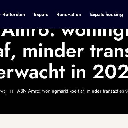
r Rotterdam
Expats
Renovation
Expats housing
Amro: woning
af, minder tran
erwacht in 20
uws
ABN Amro: woningmarkt koelt af, minder transacties 