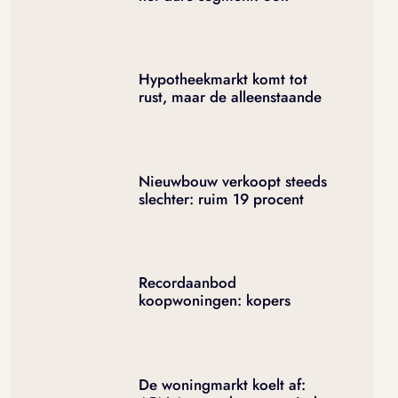
huurwoningen boven de
2.000 euro gaan in de
verkoop
Hypotheekmarkt komt tot
rust, maar de alleenstaande
koper legt ruim 63.000 euro
bij
Nieuwbouw verkoopt steeds
slechter: ruim 19 procent
minder woningen van de
tekening
Recordaanbod
koopwoningen: kopers
krijgen eindelijk weer iets te
kiezen
De woningmarkt koelt af: