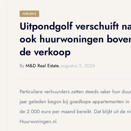
NIEUWS
ue
ue
Uitpondgolf verschuift n
am
am
ook huurwoningen boven
de verkoop
By
M&D Real Estate
,
augustus 3, 2026
Particuliere verhuurders zetten steeds vaker hun d
jaar geleden begon bij goedkope appartementen in d
de 2.000 euro per maand bereikt. Dat blijkt uit de 
ing
ing
Huurwoningen.nl.