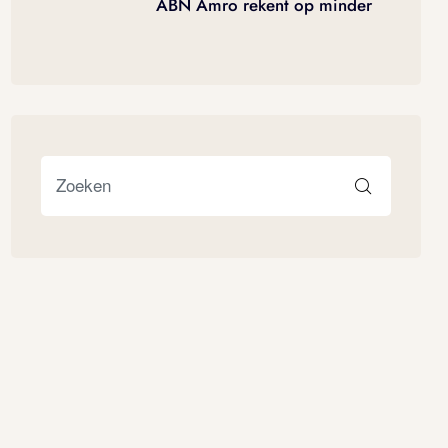
ABN Amro rekent op minder
verkopen en gematigde
prijsstijging