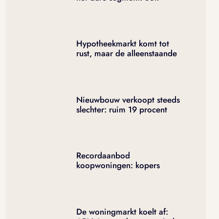
huurwoningen boven de
2.000 euro gaan in de
verkoop
Hypotheekmarkt komt tot
rust, maar de alleenstaande
koper legt ruim 63.000 euro
bij
Nieuwbouw verkoopt steeds
slechter: ruim 19 procent
minder woningen van de
tekening
Recordaanbod
koopwoningen: kopers
krijgen eindelijk weer iets te
kiezen
De woningmarkt koelt af: