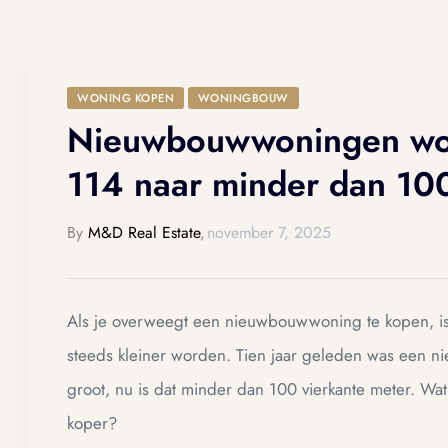
ue
ue
WONING KOPEN
WONINGBOUW
am
am
Nieuwbouwwoningen word
114 naar minder dan 10
By
M&D Real Estate
,
november 7, 2025
Als je overweegt een nieuwbouwwoning te kopen, 
steeds kleiner worden. Tien jaar geleden was een 
groot, nu is dat minder dan 100 vierkante meter. Wat 
ing
ing
koper?