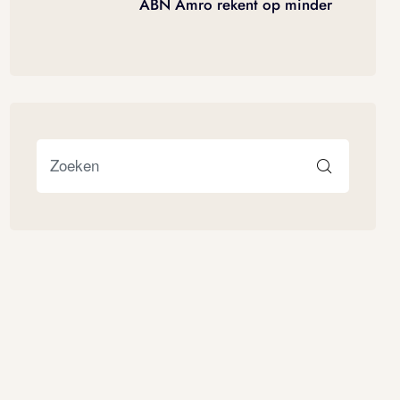
ABN Amro rekent op minder
verkopen en gematigde
prijsstijging