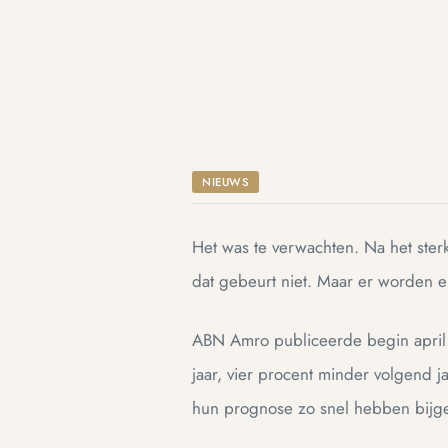
ue
ue
am
am
NIEUWS
Het was te verwachten. Na het ste
dat gebeurt niet. Maar er worden 
ABN Amro publiceerde begin april h
jaar, vier procent minder volgend
ing
ing
hun prognose zo snel hebben bijges