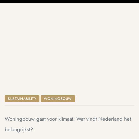
DAM
SUSTAINABILITY
WONINGBOUW
Woningbouw gaat voor klimaat: Wat vindt Nederland het
belangrijkst?
dam
dam