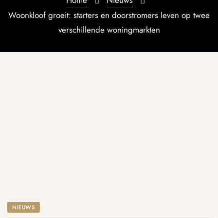
Woonkloof groeit: starters en doorstromers leven op twee
verschillende woningmarkten
DAM
NIEUWS
dam
dam