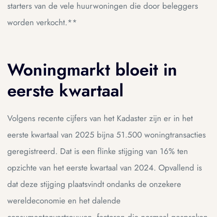
starters van de vele huurwoningen die door beleggers
worden verkocht.**
ue
ue
am
am
Woningmarkt bloeit in
eerste kwartaal
Volgens recente cijfers van het Kadaster zijn er in het
eerste kwartaal van 2025 bijna 51.500 woningtransacties
geregistreerd. Dat is een flinke stijging van 16% ten
opzichte van het eerste kwartaal van 2024. Opvallend is
dat deze stijging plaatsvindt ondanks de onzekere
ing
ing
wereldeconomie en het dalende
consumentenvertrouwen, factoren die normaal gesproken